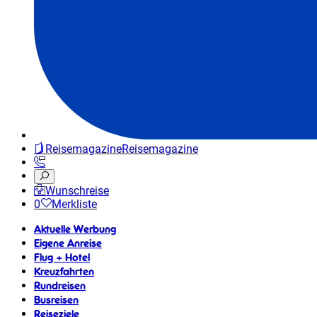
Reisemagazine
Reisemagazine
Wunschreise
0
Merkliste
Aktuelle Werbung
Eigene Anreise
Flug + Hotel
Kreuzfahrten
Rundreisen
Busreisen
Reiseziele