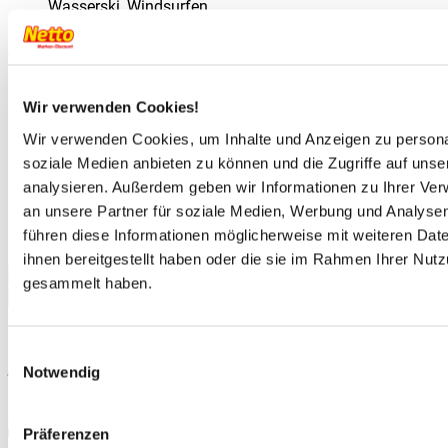
Wasserski, Windsurfen
Wellness
gegen Gebühr: Dampfbad, Sauna, Whirlpool,
Wir verwenden Cookies!
Massagen, Beauty-Anwendungen, Ayurveda
Wir verwenden Cookies, um Inhalte und Anzeigen zu personal
soziale Medien anbieten zu können und die Zugriffe auf uns
Unterhaltung
analysieren. Außerdem geben wir Informationen zu Ihrer Ve
Sportanimation
an unsere Partner für soziale Medien, Werbung und Analysen
führen diese Informationen möglicherweise mit weiteren Da
Live-Musik, Shows
ihnen bereitgestellt haben oder die sie im Rahmen Ihrer Nut
Leistungen
gesammelt haben.
Zusätzliche Informationen
Deine Vorteile bei
Netto-Reisen
Einwilligungsauswahl
Notwendig
Best-Preis Garantie für Deine Reise
Präferenzen