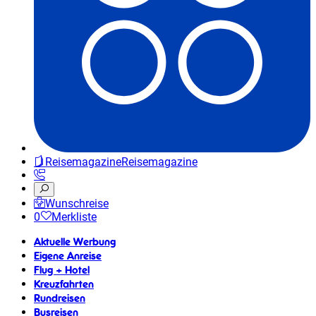
Reisemagazine
Reisemagazine
Wunschreise
0
Merkliste
Aktuelle Werbung
Eigene Anreise
Flug + Hotel
Kreuzfahrten
Rundreisen
Busreisen