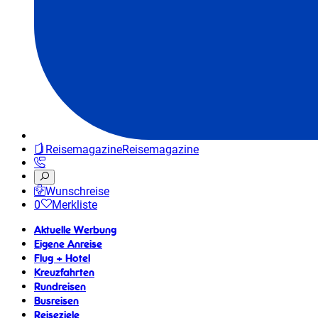
Reisemagazine
Reisemagazine
Wunschreise
0
Merkliste
Aktuelle Werbung
Eigene Anreise
Flug + Hotel
Kreuzfahrten
Rundreisen
Busreisen
Reiseziele