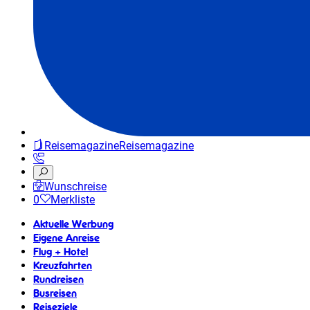
Reisemagazine
Reisemagazine
Wunschreise
0
Merkliste
Aktuelle Werbung
Eigene Anreise
Flug + Hotel
Kreuzfahrten
Rundreisen
Busreisen
Reiseziele