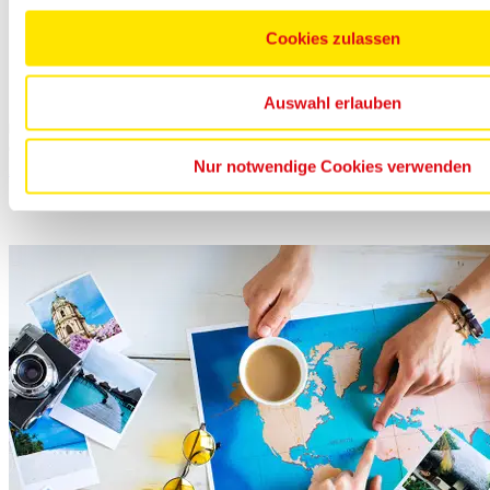
inkl. Flug
Cookies zulassen
7 Nächte im DZ
Halbpension Plus
€ 200.- p.P. sparen bei Buchung bis 31.07.2026
Auswahl erlauben
p.P. ab
699.-
Nur notwendige Cookies verwenden
zum Angebot