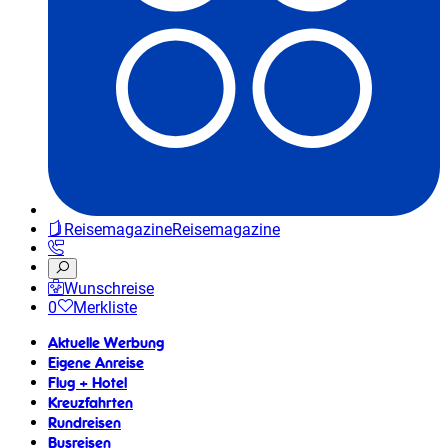
Reisemagazine
Reisemagazine
Wunschreise
0
Merkliste
Aktuelle Werbung
Eigene Anreise
Flug + Hotel
Kreuzfahrten
Rundreisen
Busreisen