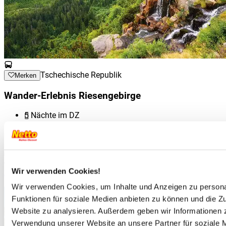
Tschechische Republik
Merken
Wander-Erlebnis Riesengebirge
5 Nächte im DZ
Halbpension
€ 200.- p.P. sparen bei Buchung bis 30.06.2026
p.P. ab
499.-
Wir verwenden Cookies!
zum Angebot
Inkl. 5 Wanderungen und Cocktail & Workshop
Wir verwenden Cookies, um Inhalte und Anzeigen zu persona
Funktionen für soziale Medien anbieten zu können und die Zu
Website zu analysieren. Außerdem geben wir Informationen z
Verwendung unserer Website an unsere Partner für soziale