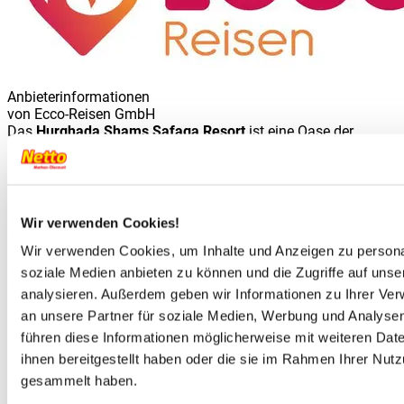
Anbieterinformationen
von
Ecco-Reisen GmbH
Das
Hurghada Shams Safaga Resort
ist eine Oase der
Entspannung direkt am kristallklaren Roten Meer. Eingebettet
in die ruhige Küstenlandschaft von Safaga vereint das Resort
orientalischen Charme mit modernem Komfort und schafft
so den idealen Ort für Erholungssuchende und Aktivurlauber
gleichermaßen. Feiner Sandstrand, türkisblaues Wasser und
Wir verwenden Cookies!
eine entspannte Atmosphäre laden dazu ein, den Alltag hinter
sich zu lassen. Ob Sonnenbaden, Wassersport oder
Wir verwenden Cookies, um Inhalte und Anzeigen zu personal
genussvolle Stunden in gepflegten Außenanlagen – hier
soziale Medien anbieten zu können und die Zugriffe auf uns
findet jeder Gast seinen persönlichen Urlaubsmoment. Das
analysieren. Außerdem geben wir Informationen zu Ihrer Ve
Hurghada Shams Safaga Resort steht für Gastfreundschaft,
an unsere Partner für soziale Medien, Werbung und Analysen
Ruhe und unvergessliche Urlaubserlebnisse in einer der
schönsten Regionen Ägyptens.
führen diese Informationen möglicherweise mit weiteren Da
ihnen bereitgestellt haben oder die sie im Rahmen Ihrer Nut
Lage
gesammelt haben.
Das Hotel Shams Safaga Resort liegt direkt am langen