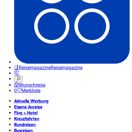
Reisemagazine
Reisemagazine
Wunschreise
0
Merkliste
Aktuelle Werbung
Eigene Anreise
Flug + Hotel
Kreuzfahrten
Rundreisen
Busreisen