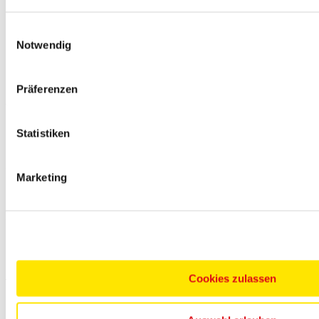
Sandstrand von Safaga, südlich von Hurghada. Der
Flughafen Hurghada ist etwa 45 km entfernt. Die ruhige Lage
Einwilligungsauswahl
am Roten Meer bietet ideale Bedingungen für Badeurlaub
Notwendig
und Wassersport.
Präferenzen
Ausstattung
Die weitläufige Anlage verfügt über eine Rezeption, mehrere
Statistiken
Restaurants und Bars sowie eine gepflegte Gartenanlage.
Den Gästen stehen mehrere Swimmingpools,
Sonnenterrassen und direkter Strandzugang zur Verfügung.
Marketing
Zimmer/Unterbringung
Die Zimmer sind komfortabel eingerichtet und verfügen über
Klimaanlage, Sat-TV, Safe sowie Bad mit Dusche, WC und
Föhn. Je nach Kategorie bieten sie Garten- oder Meerblick,
Cookies zulassen
teilweise mit Balkon oder Terrasse.