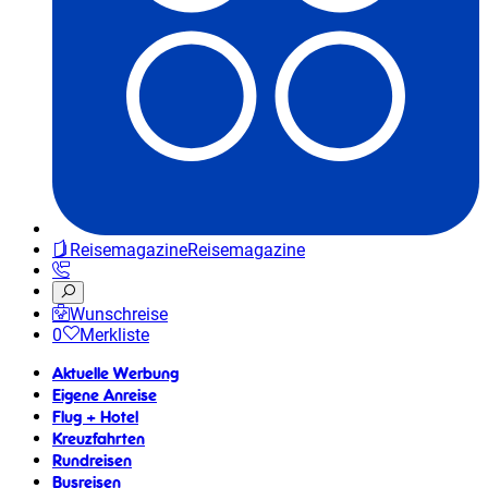
Reisemagazine
Reisemagazine
Wunschreise
0
Merkliste
Aktuelle Werbung
Eigene Anreise
Flug + Hotel
Kreuzfahrten
Rundreisen
Busreisen