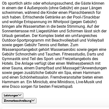
Ob sportlich aktiv oder erholungssuchend, die Gäste können
in einem der 4 Außenpools (ohne Gebühr) ein paar Längen
schwimmen, während die Kinder einen Planschbereich für
sich haben. Erfrischende Getränke an der Pool-/Snackbar
und wohlige Entspannung im Whirlpool (gegen Gebühr)
bringen alle Wasserratten in die beste Stimmung. Auf der
Sonnenterrasse mit Liegestühlen und Schirmen lässt sich der
Urlaub genießen. Der Komplex bietet ein umfangreiches
Outdoor-Sportprogramm mit Beachvolleyball und Volleyball
sowie gegen Gebühr Tennis und Reiten. Zum
Wassersportangebot gehört Wasseraerobic sowie gegen eine
Gebühr Schnorcheln und Tauchen. Fitnessstudio, Darts und
Gymnastik sind Teil des Sport- und Freizeitangebots des
Hotels. Die Anlage verfügt über einen Wellnessbereich mit
einer Sauna, einem Dampfbad und MassageAnwendungen
sowie gegen zusätzliche Gebühr ein Spa, einen Hammam
und einen Schönheitssalon. Fremdveranstalter bieten einen
Hammam an. Ein Miniclub, eine Minidisco, Live-Musik und
eine Disco sorgen für besten Freizeitspaß
Leistungen
Zimmerbeschreibung