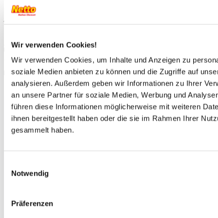
Deine Vorteile bei
Netto-Reisen
Best-Preis Garantie für Deine Reise
Wir verwenden Cookies!
Ausgesuchte Reisen mit top Bewertungen
Wir verwenden Cookies, um Inhalte und Anzeigen zu personal
soziale Medien anbieten zu können und die Zugriffe auf uns
analysieren. Außerdem geben wir Informationen zu Ihrer Ve
PAYBACK° Punkte sammeln
an unsere Partner für soziale Medien, Werbung und Analysen
führen diese Informationen möglicherweise mit weiteren Da
ihnen bereitgestellt haben oder die sie im Rahmen Ihrer Nut
gesammelt haben.
Einwilligungsauswahl
Notwendig
Präferenzen