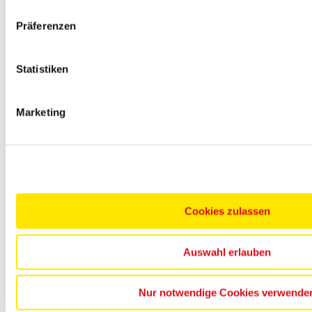
und Erfahrungen treten Sie Ihre Heimreise an.
Präferenzen
Tag 15: Ankunft
Heute landen Sie auf Ihrem Heimatflughafen. Willkommen zu
Statistiken
Hause!
Hinweis: Routenänderungen vorbehalten.
Marketing
Unterkünfte & Hotels
4-Sterne Beispielhotel – Singapur
Das Hotel verfügt über Rezeption und teilweise Restaurant,
Bar.
Doppelzimmer
Cookies zulassen
mit Bad oder Dusche/WC. Belegung: min./max. 2 Erw.
Auswahl erlauben
Einzelzimmer
mit Bad oder Dusche/WC. Belegung: min./max. 1 Erw.
Nur notwendige Cookies verwende