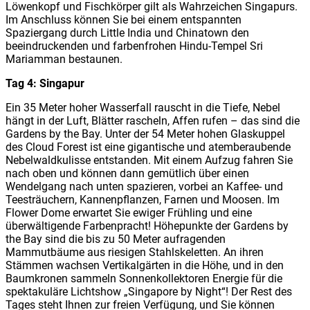
Löwenkopf und Fischkörper gilt als Wahrzeichen Singapurs.
Im Anschluss können Sie bei einem entspannten
Spaziergang durch Little India und Chinatown den
beeindruckenden und farbenfrohen Hindu-Tempel Sri
Mariamman bestaunen.
Tag 4: Singapur
Ein 35 Meter hoher Wasserfall rauscht in die Tiefe, Nebel
hängt in der Luft, Blätter rascheln, Affen rufen – das sind die
Gardens by the Bay. Unter der 54 Meter hohen Glaskuppel
des Cloud Forest ist eine gigantische und atemberaubende
Nebelwaldkulisse entstanden. Mit einem Aufzug fahren Sie
nach oben und können dann gemütlich über einen
Wendelgang nach unten spazieren, vorbei an Kaffee- und
Teesträuchern, Kannenpflanzen, Farnen und Moosen. Im
Flower Dome erwartet Sie ewiger Frühling und eine
überwältigende Farbenpracht! Höhepunkte der Gardens by
the Bay sind die bis zu 50 Meter aufragenden
Mammutbäume aus riesigen Stahlskeletten. An ihren
Stämmen wachsen Vertikalgärten in die Höhe, und in den
Baumkronen sammeln Sonnenkollektoren Energie für die
spektakuläre Lichtshow „Singapore by Night“! Der Rest des
Tages steht Ihnen zur freien Verfügung, und Sie können