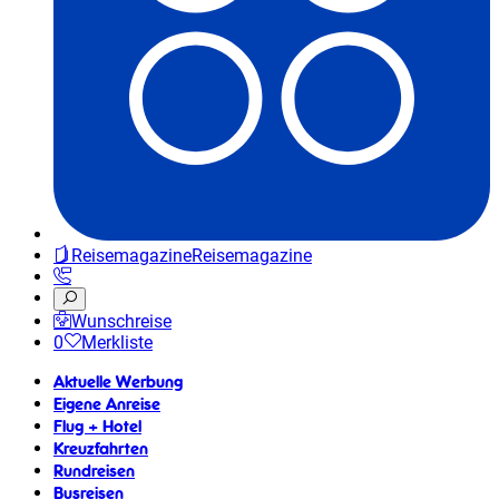
Reisemagazine
Reisemagazine
Wunschreise
0
Merkliste
Aktuelle Werbung
Eigene Anreise
Flug + Hotel
Kreuzfahrten
Rundreisen
Busreisen