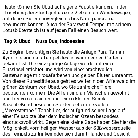
Heute können Sie Ubud auf eigene Faust erkunden. In der
Umgebung der Stadt gibt es eine Vielzahl an Wanderwegen,
auf denen Sie ein unvergleichliches Naturpanorama
bewundern können. Auch der Saraswati-Tempel mit seinem
Lotusblütenteich ist auf jeden Fall einen Besuch wert.
Tag 9: Ubud – Nusa Dua, Indonesien
Zu Beginn besichtigen Sie heute die Anlage Pura Taman
Ayun, die auch als Tempel des schwimmenden Gartens
bekannt ist. Die einzigartige Anlage wurde auf einer
Flussinsel errichtet und wird von einer prachtvollen
Gartenanlage mit rosafarbenen und gelben Blüten umrahmt.
Von dieser Ruhestätte aus geht es weiter in den Affenwald im
grünen Zentrum von Ubud, wo Sie zahlreiche Tiere
beobachten können. Die Affen sind an Menschen gewöhnt
und freuen sich sicher über einen kleinen Snack.
Anschließend besuchen Sie den geheimnisvollen
„Meerestempel“ Tanah Lot, der aufgrund seiner Lage auf
einer Felsspitze über dem Indischen Ozean besonders
eindrucksvoll wirkt. Gegen eine kleine Gabe haben Sie hier die
Möglichkeit, vom heiligen Wasser aus der Süßwasserquelle
des Tempels zu trinken oder sich damit Hände und Gesicht