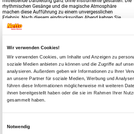
mitreißende Darbietung ganz ohne Instrumente gestalten. Die
rhythmischen Gesänge und die magische Atmosphäre
machen diese Aufführung zu einem unvergesslichen
Erlebnis. Nach diesem eindrucksvollen Abend kehren Sie
entspannt in Ihr Hotel zurück.
Tag 12: Nusa Dua (Indonesien)
*Optional: Wenn Sie das Ausflugspaket buchen, beginnt ihr
Wir verwenden Cookies!
heutiger Trip mit einem Besuch des Tegenungan-Wasserfalls,
der sich majestätisch inmitten üppiger, tropischer Vegetation
Wir verwenden Cookies, um Inhalte und Anzeigen zu personal
erstreckt. Umgeben von sattem Grün und sanften Felsen lädt
soziale Medien anbieten zu können und die Zugriffe auf uns
der flache Badebereich darunter zum Erfrischen ein, während
analysieren. Außerdem geben wir Informationen zu Ihrer Ve
nahegelegene Cafés mit entspannten Ausblicken locken.
Weiter geht es zu den Tegalalang-Reisterrassen, einem
an unsere Partner für soziale Medien, Werbung und Analysen
Meisterwerk traditioneller Landwirtschaft. Hier können Sie
führen diese Informationen möglicherweise mit weiteren Da
entlang der malerischen, terrassenförmig angelegten Felder
ihnen bereitgestellt haben oder die sie im Rahmen Ihrer Nut
wandern und den Bauern bei ihrer täglichen Arbeit
gesammelt haben.
zuschauen.
Tag 14: Abreise, Rückflug
Einwilligungsauswahl
Heute frühstücken Sie im Hotel und genießen die letzten
Notwendig
Momente auf der Trauminsel, bevor es zum Flughafen von
Denpasar geht. Mit zahlreichen unvergesslichen Eindrücken