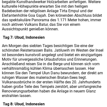
begabte Kunsthandwerker Holzarbeiten anfertigen. Weitere
kulturelle Höhepunkte erwarten Sie mit den heiligen
Badebecken der religiösen Anlage Tirta Empul und der
Elefantenhöhle Goa Gajah. Den krönenden Abschluss bildet
das spektakuläre Panorama des 1.171 Meter hohen, immer
noch aktiven Vulkans Batur, das Sie von einem
Aussichtspunkt genießen können.
Tag 7: Ubud, Indonesien
Am Morgen des siebten Tages besichtigen Sie eine der
schönsten Reisterrassen Balis. Jatiluwih im Westen der Insel
ist besonders kunstvoll angelegt und bietet ein einzigartiges
Motiv für unvergessliche Urlaubsfotos und Erinnerungen.
Anschließend reisen Sie in die Berge und können sich vom
verhältnismäßig kühlen Klima überraschen lassen. Hier
können Sie den Tempel Ulun Danu bewundern, der direkt am
ruhigen Wasser des malerischen Bratan-Sees liegt.
Vulkanausbrüche in der ersten Hälfte des 20. Jahrhunderts
haben große Teile des Tempels zerstört, aber umfangreiche
Renovierungsarbeiten haben die Anlage in neuem Glanz
erstrahlen lassen.
Tag 8: Ubud, Indonesien