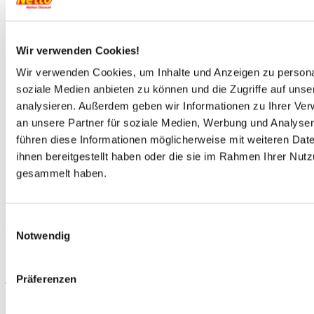
festliche Tage voller Stimmung, Genuss und Emotionen.
An Bord der
MS Adora
genießen Sie Komfort, Gastlichkeit
und entspannte Wohlfühlmomente in stilvollem Ambiente.
Wir verwenden Cookies!
Während winterliche Landschaften an Ihnen vorbeiziehen,
Wir verwenden Cookies, um Inhalte und Anzeigen zu personal
können Sie sich zurücklehnen, den Alltag hinter sich lassen
und die Adventszeit in ihrer schönsten Form erleben.
soziale Medien anbieten zu können und die Zugriffe auf uns
analysieren. Außerdem geben wir Informationen zu Ihrer Ve
Diese Reise ist wie gemacht für alle, die Weihnachtsmärkte
an unsere Partner für soziale Medien, Werbung und Analysen
lieben und sich eine besondere Auszeit mit festlichem Flair,
Musik und Komfort gönnen möchten.
führen diese Informationen möglicherweise mit weiteren Da
Sichern Sie sich jetzt Ihren Platz und freuen Sie sich auf eine
ihnen bereitgestellt haben oder die sie im Rahmen Ihrer Nut
unvergessliche Reise voller Lichter, Klänge und
gesammelt haben.
Weihnachtszauber.
Einwilligungsauswahl
Dein Schiff
Notwendig
Deine Vorteile bei
Netto-Reisen
Präferenzen
Best-Preis Garantie für Deine Reise