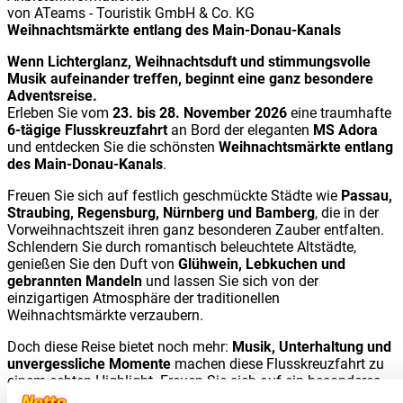
von
ATeams - Touristik GmbH & Co. KG
Weihnachtsmärkte entlang des Main-Donau-Kanals
Wenn Lichterglanz, Weihnachtsduft und stimmungsvolle
Musik aufeinander treffen, beginnt eine ganz besondere
Adventsreise.
Erleben Sie vom
23. bis 28. November 2026
eine traumhafte
6-tägige Flusskreuzfahrt
an Bord der eleganten
MS Adora
und entdecken Sie die schönsten
Weihnachtsmärkte entlang
des Main-Donau-Kanals
.
Freuen Sie sich auf festlich geschmückte Städte wie
Passau,
Straubing, Regensburg, Nürnberg und Bamberg
, die in der
Vorweihnachtszeit ihren ganz besonderen Zauber entfalten.
Schlendern Sie durch romantisch beleuchtete Altstädte,
genießen Sie den Duft von
Glühwein, Lebkuchen und
gebrannten Mandeln
und lassen Sie sich von der
einzigartigen Atmosphäre der traditionellen
Weihnachtsmärkte verzaubern.
Doch diese Reise bietet noch mehr:
Musik, Unterhaltung und
unvergessliche Momente
machen diese Flusskreuzfahrt zu
einem echten Highlight. Freuen Sie sich auf ein besonderes
Bordprogramm mit beliebten Künstlern und erleben Sie