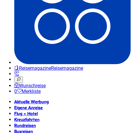
Reisemagazine
Reisemagazine
Wunschreise
0
Merkliste
Aktuelle Werbung
Eigene Anreise
Flug + Hotel
Kreuzfahrten
Rundreisen
Busreisen