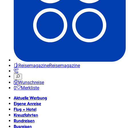
Reisemagazine
Reisemagazine
Wunschreise
0
Merkliste
Aktuelle Werbung
Eigene Anreise
Flug + Hotel
Kreuzfahrten
Rundreisen
Busreisen