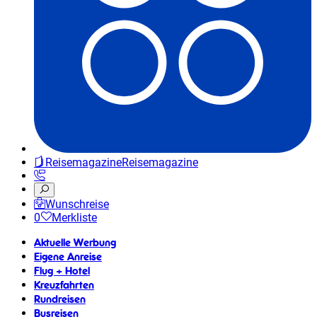
Reisemagazine
Reisemagazine
Wunschreise
0
Merkliste
Aktuelle Werbung
Eigene Anreise
Flug + Hotel
Kreuzfahrten
Rundreisen
Busreisen