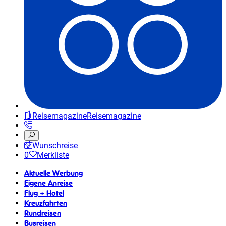
Reisemagazine
Reisemagazine
Wunschreise
0
Merkliste
Aktuelle Werbung
Eigene Anreise
Flug + Hotel
Kreuzfahrten
Rundreisen
Busreisen