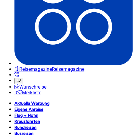
Reisemagazine
Reisemagazine
Wunschreise
0
Merkliste
Aktuelle Werbung
Eigene Anreise
Flug + Hotel
Kreuzfahrten
Rundreisen
Busreisen