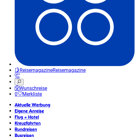
Reisemagazine
Reisemagazine
Wunschreise
0
Merkliste
Aktuelle Werbung
Eigene Anreise
Flug + Hotel
Kreuzfahrten
Rundreisen
Busreisen