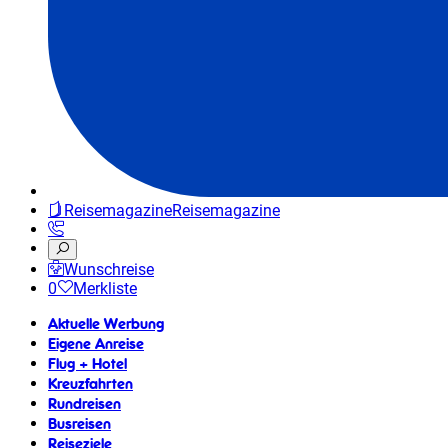
Reisemagazine
Reisemagazine
Wunschreise
0
Merkliste
Aktuelle Werbung
Eigene Anreise
Flug + Hotel
Kreuzfahrten
Rundreisen
Busreisen
Reiseziele