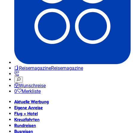
Reisemagazine
Reisemagazine
Wunschreise
0
Merkliste
Aktuelle Werbung
Eigene Anreise
Flug + Hotel
Kreuzfahrten
Rundreisen
Busreisen