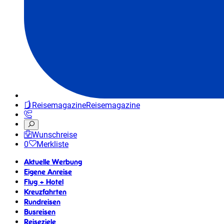
Reisemagazine
Reisemagazine
Wunschreise
0
Merkliste
Aktuelle Werbung
Eigene Anreise
Flug + Hotel
Kreuzfahrten
Rundreisen
Busreisen
Reiseziele