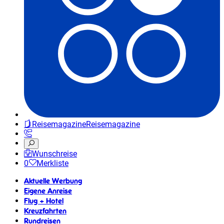
Reisemagazine
Reisemagazine
Wunschreise
0
Merkliste
Aktuelle Werbung
Eigene Anreise
Flug + Hotel
Kreuzfahrten
Rundreisen