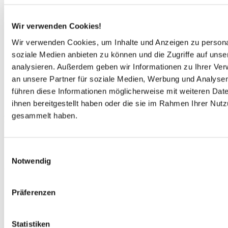
Wir verwenden Cookies!
Wir verwenden Cookies, um Inhalte und Anzeigen zu personal
soziale Medien anbieten zu können und die Zugriffe auf uns
analysieren. Außerdem geben wir Informationen zu Ihrer Ve
an unsere Partner für soziale Medien, Werbung und Analysen
führen diese Informationen möglicherweise mit weiteren Da
ihnen bereitgestellt haben oder die sie im Rahmen Ihrer Nut
Anbieterinformationen
gesammelt haben.
von
HTH Hanse Touristik Hamburg GmbH
Ihr Urlaubsort
Einwilligungsauswahl
Deutschlands größte
Insel Rügen
genießt den
Notwendig
wohlverdienten Ruf, zugleich auch die Schönste zu sein.
Rügen bietet nicht nur
lange, gepflegte Sandstrände
,
sondern auch zahlreiche
Rad- und Wandermöglichkeiten
. Ihr
Präferenzen
Urlaubsort Göhren
liegt inmitten unverfälschter Natur, dem
Biosphärenreservat Süd-Ost-Rügen. Das
klare Wasser, die
reine Luft
sowie die grünen Wiesen
und Wälder des
Statistiken