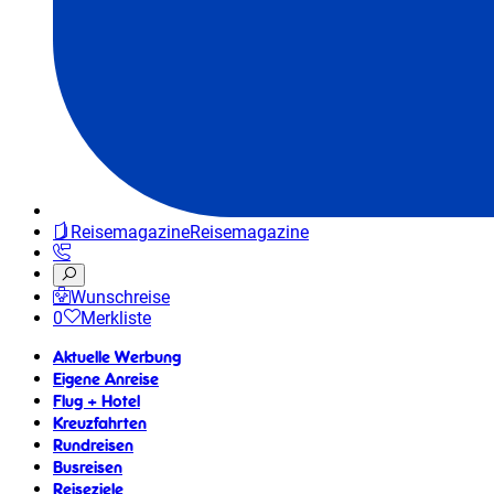
Reisemagazine
Reisemagazine
Wunschreise
0
Merkliste
Aktuelle Werbung
Eigene Anreise
Flug + Hotel
Kreuzfahrten
Rundreisen
Busreisen
Reiseziele