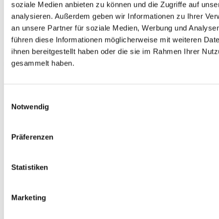
Behandlung, Peeling, Gesichtsbehandlung, Maniküre,
soziale Medien anbieten zu können und die Zugriffe auf uns
Pediküre
analysieren. Außerdem geben wir Informationen zu Ihrer Ve
an unsere Partner für soziale Medien, Werbung und Analysen
Solarium
führen diese Informationen möglicherweise mit weiteren Da
ihnen bereitgestellt haben oder die sie im Rahmen Ihrer Nut
gesammelt haben.
Unterhaltung:
Animation & Unterhaltung
Einwilligungsauswahl
Live Band/-Musik: Di. 19:30 Uhr - 21:00 Uhr
Notwendig
Tanzabende: Di. 19:30 Uhr - 21:00 Uhr
Präferenzen
Für Kinder:
Für Familien
Statistiken
Kinderbetreuung: gegen Gebühr
BABYS
Marketing
Kinderhochstuhl