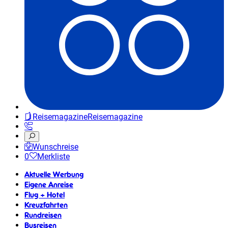
Reisemagazine
Reisemagazine
Wunschreise
0
Merkliste
Aktuelle Werbung
Eigene Anreise
Flug + Hotel
Kreuzfahrten
Rundreisen
Busreisen