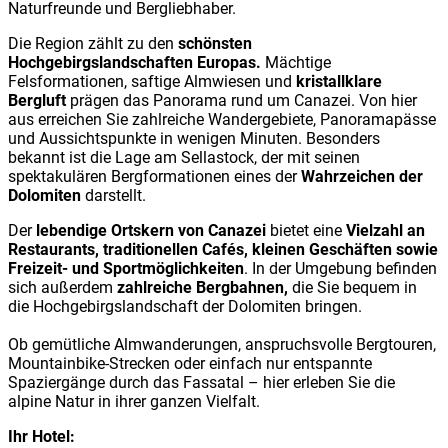
Naturfreunde und Bergliebhaber.
Die Region zählt zu den
schönsten
Hochgebirgslandschaften Europas.
Mächtige
Felsformationen, saftige Almwiesen und
kristallklare
Bergluft
prägen das Panorama rund um Canazei. Von hier
aus erreichen Sie zahlreiche Wandergebiete, Panoramapässe
und Aussichtspunkte in wenigen Minuten. Besonders
bekannt ist die Lage am Sellastock, der mit seinen
spektakulären Bergformationen eines der
Wahrzeichen der
Dolomiten
darstellt.
Der
lebendige Ortskern von Canazei
bietet eine
Vielzahl an
Restaurants, traditionellen Cafés, kleinen Geschäften sowie
Freizeit- und Sportmöglichkeiten
. In der Umgebung befinden
sich außerdem
zahlreiche Bergbahnen,
die Sie bequem in
die Hochgebirgslandschaft der Dolomiten bringen.
Ob gemütliche Almwanderungen, anspruchsvolle Bergtouren,
Mountainbike-Strecken oder einfach nur entspannte
Spaziergänge durch das Fassatal – hier erleben Sie die
alpine Natur in ihrer ganzen Vielfalt.
Ihr Hotel: