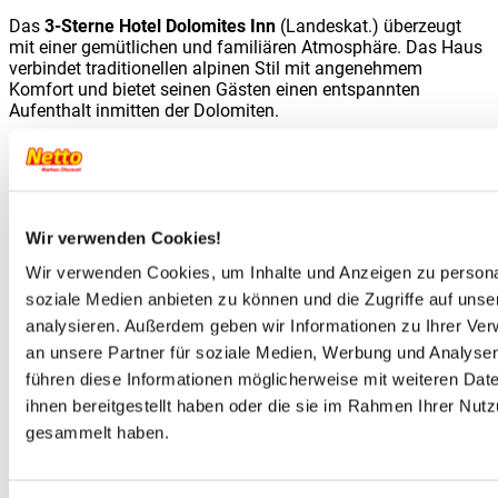
Das
3-Sterne Hotel Dolomites Inn
(Landeskat.) überzeugt
mit einer gemütlichen und familiären Atmosphäre. Das Haus
verbindet traditionellen alpinen Stil mit angenehmem
Komfort und bietet seinen Gästen einen entspannten
Aufenthalt inmitten der Dolomiten.
Ausstattung:
Rezeption, Restaurant mit regionaler- und internationaler
Küche, Frühstücksbereich mit Buffet, Aufenthaltsbereiche,
Parkplatz am Hotel (nach Verfügbarkeit), Wellnessbereich,
Wir verwenden Cookies!
Fahrrad- und Skiaufbewahrung, WLAN.
Wir verwenden Cookies, um Inhalte und Anzeigen zu personal
Unterbringung:
soziale Medien anbieten zu können und die Zugriffe auf uns
analysieren. Außerdem geben wir Informationen zu Ihrer Ve
Die gemütlichen Doppelzimmer im Hotel Dolomites Inn sind
komfortabel und funktional eingerichtet und bieten eine
an unsere Partner für soziale Medien, Werbung und Analysen
angenehme Atmosphäre für einen erholsamen Aufenthalt in
führen diese Informationen möglicherweise mit weiteren Da
den Dolomiten. Die Zimmer verfügen über eine praktische
ihnen bereitgestellt haben oder die sie im Rahmen Ihrer Nut
Ausstattung im alpinen Stil und bieten ausreichend Platz für
gesammelt haben.
Paare und Familien.
Ausstattung:
komfortables Doppelbett beziehungsweise
zusätzliche Schlafmöglichkeiten für weitere Personen, ein