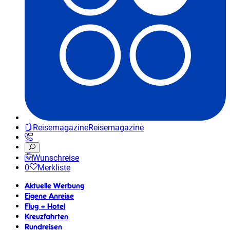
Reisemagazine
Reisemagazine
Wunschreise
0
Merkliste
Aktuelle Werbung
Eigene Anreise
Flug + Hotel
Kreuzfahrten
Rundreisen