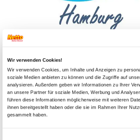
Anbieterinformationen
von
HTH Hanse Touristik Hamburg GmbH
In der Samtgemeinde Dörpen, im Nordwesten des
Landkreises Emsland, finden Sie ein weitverzweigtes Rad- u.
Wir verwenden Cookies!
Wanderwegenetz mit vielen Natur- und
Landschaftsschönheiten vor, geprägt von der Emslandschaft.
Wir verwenden Cookies, um Inhalte und Anzeigen zu personal
Ein weites, grünes, herbes Land, dynamisch und doch wieder
soziale Medien anbieten zu können und die Zugriffe auf uns
stille Landschaft, in der man tief atmen und sich erholen
analysieren. Außerdem geben wir Informationen zu Ihrer Ve
kann. Das Emsland verbindet die einzigartige
an unsere Partner für soziale Medien, Werbung und Analysen
Wasserlandschaft der Flüsse, Kanäle und Seen mit Heide,
Wald und Moor. Genießen Sie Ihren Aufenthalt im Emsland,
führen diese Informationen möglicherweise mit weiteren Da
nahe Papenburg und Meppen, den Niederlanden und
ihnen bereitgestellt haben oder die sie im Rahmen Ihrer Nut
Ostfriesland. Sie wohnen in Dörpen mitten im Emsland, nahe
gesammelt haben.
den Niederlanden, Ostfriesland, Papenburg und Meppen.
Lage:
Einwilligungsauswahl
Das Zentrum von Dörpen erreichen Sie nach ungefähr 1 km,