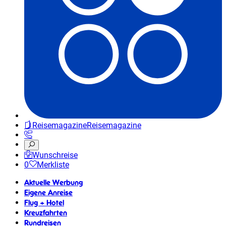
Reisemagazine
Reisemagazine
Wunschreise
0
Merkliste
Aktuelle Werbung
Eigene Anreise
Flug + Hotel
Kreuzfahrten
Rundreisen