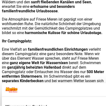
Wäldern und den
sanft fließenden Kanälen und Seen
,
erwartet Sie eine
erholsame und besonders
familienfreundliche Urlaubsoase
.
Die Atmosphäre auf Friese Meren ist geprägt von einer
wohltuenden Ruhe. Die natürliche Schönheit der Umgebung
verschmilzt mit der Gemütlichkeit des Campingplatzes und
bildet so eine
harmonische Kulisse für schöne Urlaubstage.
Ihr Campingplatz:
Eine Vielfalt an
familienfreundlichen Einrichtungen
verleiht
diesem Campingplatz eine ganz besondere Note. Wenn wir
über das Element Wasser sprechen, steht auf Friese Meren
eine
ganz eigene Welt für Wassernixen
bereit: Schwimmen
im
ganzjährig beheizten Hallenbad
direkt auf dem
Campingplatz oder Eintauchen ins Wasser des nur
500 Meter
entfernten Slotermeers
. Im Schwimmbad gibt es ein
separates Kinderbecken
und bei warmem Wetter lassen sich
die Schiebetüren öffnen, sodass Sie zwischen drinnen und
draußen wechseln können.
Eine Welt für Wasserfreunde erstreckt sich auch jenseits der
Uferlinie, wenn Sie sich dazu entschließen, ein
Boot, ein