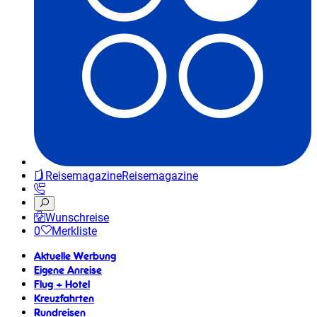
Reisemagazine
Reisemagazine
Wunschreise
0
Merkliste
Aktuelle Werbung
Eigene Anreise
Flug + Hotel
Kreuzfahrten
Rundreisen