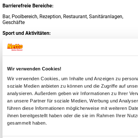
Barrierefreie Bereiche:
Bar, Poolbereich, Rezeption, Restaurant, Sanitäranlagen,
Geschäfte
Sport und Aktivitäten:
Kids Club, Fußball, Tischtennis, Aqua-Aerobic, Boules,
Badminton
Die Mobilheime:
Wir verwenden Cookies!
Alle Mobilheime verfügen über
2 Schlafzimmer
(meist mit
einem Doppelbett und zwei Einzelbetten) und bieten eine
gut
Wir verwenden Cookies, um Inhalte und Anzeigen zu personal
ausgestattete Küchenzeile
mit Sitzgelegenheit und einem
soziale Medien anbieten zu können und die Zugriffe auf uns
Badezimmer mit Dusche und WC
ausreichend Platz für einen
analysieren. Außerdem geben wir Informationen zu Ihrer Ve
entspannten Campingurlaub für die ganze Familie.
In der Regel finden Sie an der Unterkunft
eine Terrasse mit
an unsere Partner für soziale Medien, Werbung und Analysen
Gartenmöbeln
- ideal für die Zeit mit der Familie im Freien.
führen diese Informationen möglicherweise mit weiteren Da
ihnen bereitgestellt haben oder die sie im Rahmen Ihrer Nut
Die 3. & 4. Person reist gratis!
gesammelt haben.
Die Zuteilung der Mobilheime findet vor Ort statt.