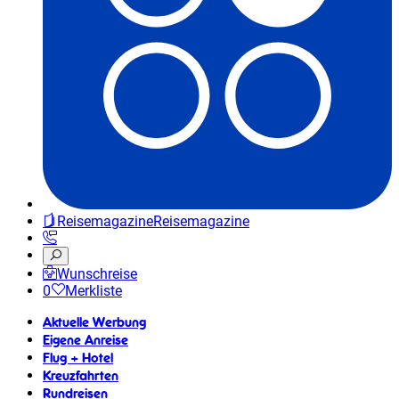
Reisemagazine
Reisemagazine
Wunschreise
0
Merkliste
Aktuelle Werbung
Eigene Anreise
Flug + Hotel
Kreuzfahrten
Rundreisen