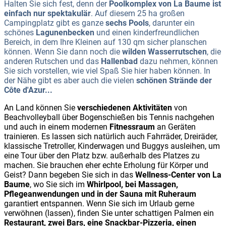
Halten Sie sich fest, denn der
Poolkomplex von La Baume ist
einfach nur spektakulär
. Auf diesem 25 ha großen
Campingplatz gibt es ganze
sechs Pools
, darunter ein
schönes
Lagunenbecken
und einen kinderfreundlichen
Bereich, in dem Ihre Kleinen auf 130 qm sicher planschen
können. Wenn Sie dann noch die
wilden Wasserrutschen
, die
anderen Rutschen und das
Hallenbad
dazu nehmen, können
Sie sich vorstellen, wie viel Spaß Sie hier haben können. In
der Nähe gibt es aber auch die vielen
schönen Strände der
Côte d'Azur...
An Land können Sie
verschiedenen Aktivitäten
von
Beachvolleyball über Bogenschießen bis Tennis nachgehen
und auch in einem modernen
Fitnessraum
an Geräten
trainieren. Es lassen sich natürlich auch Fahrräder, Dreiräder,
klassische Tretroller, Kinderwagen und Buggys ausleihen, um
eine Tour über den Platz bzw. außerhalb des Platzes zu
machen. Sie brauchen eher echte Erholung für Körper und
Geist? Dann begeben Sie sich in das
Wellness-Center von La
Baume
, wo Sie sich im
Whirlpool, bei Massagen,
Pflegeanwendungen und in der Sauna mit Ruheraum
garantiert entspannen. Wenn Sie sich im Urlaub gerne
verwöhnen (lassen), finden Sie unter schattigen Palmen ein
Restaurant, zwei Bars, eine Snackbar-Pizzeria, einen