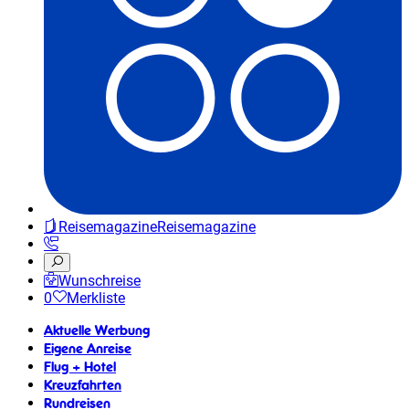
Reisemagazine
Reisemagazine
Wunschreise
0
Merkliste
Aktuelle Werbung
Eigene Anreise
Flug + Hotel
Kreuzfahrten
Rundreisen