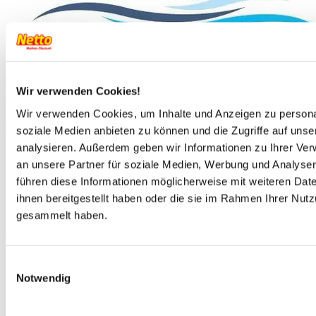
Wir verwenden Cookies!
Wir verwenden Cookies, um Inhalte und Anzeigen zu personal
Anbieterinformationen
soziale Medien anbieten zu können und die Zugriffe auf uns
von
HTH Hanse Touristik Hamburg GmbH
Ihr Campingplatz:
analysieren. Außerdem geben wir Informationen zu Ihrer Ve
an unsere Partner für soziale Medien, Werbung und Analysen
Gerade kleinen Campern bietet
Altomincio Village
mit seinem
führen diese Informationen möglicherweise mit weiteren Da
Erlebnisbad viel
Badespaß und Rutschvergnügen
inmitten
von
grüner Natur und Weinbergen
. Der Platz ist mehr als nur
ihnen bereitgestellt haben oder die sie im Rahmen Ihrer Nut
ein ganz gewöhnlicher Campingplatz, denn dieser
große
gesammelt haben.
Poolkomplex
ist es, der dem Areal eine besondere Note
verleiht. Das riesige Erlebnisbad z.B. bietet
ein
Lagunenschwimmbad mit weichem
Beckenboden
und
grandiosen Rutschen
. Einige unserer
Einwilligungsauswahl
Mobilheime befinden sich praktischerweise genau zwischen
Notwendig
dieser coolen Wasserattraktion und den modernen
Einrichtungen des Campingplatzes.