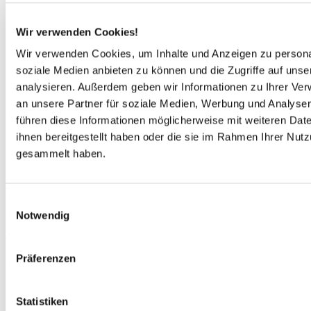
Restaurants, Snackbar, Eisdiele, Friseur, Souvenirladen,
Supermarkt.
Wir verwenden Cookies!
Barrierefreie Bereiche:
Wir verwenden Cookies, um Inhalte und Anzeigen zu personal
soziale Medien anbieten zu können und die Zugriffe auf uns
Bar, Poolbereich, Rezeption, Restaurant, Sanitäranlagen,
Geschäfte
analysieren. Außerdem geben wir Informationen zu Ihrer Ve
an unsere Partner für soziale Medien, Werbung und Analysen
Sport und Aktivitäten:
führen diese Informationen möglicherweise mit weiteren Da
Kids Club, Fußball, Tischtennis, Aqua-Aerobic, Boules
ihnen bereitgestellt haben oder die sie im Rahmen Ihrer Nut
gesammelt haben.
Die Mobilheime:
Alle Mobilheime verfügen über
2 Schlafzimmer
(meist mit
einem Doppelbett und zwei Einzelbetten) und bieten eine
gut
Einwilligungsauswahl
ausgestattete Küchenzeile
mit Sitzgelegenheit und einem
Notwendig
Badezimmer mit Dusche und WC
ausreichend Platz für einen
entspannten Campingurlaub für die ganze Familie.
In der Regel finden Sie an der Unterkunft
eine Terrasse mit
Präferenzen
Gartenmöbeln
- ideal für die Zeit mit der Familie im Freien.
Die 3. & 4. Person reist gratis!
Statistiken