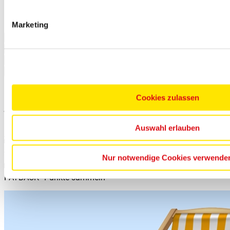
Die Zuteilung der Mobilheime findet vor Ort statt.
Marketing
Leistungen
Zusatzoptionen
Stornobedingungen
Zusätzliche Informationen
Deine Vorteile bei
Netto-Reisen
Cookies zulassen
Best-Preis Garantie für Deine Reise
Auswahl erlauben
Ausgesuchte Reisen mit top Bewertungen
Nur notwendige Cookies verwende
PAYBACK° Punkte sammeln