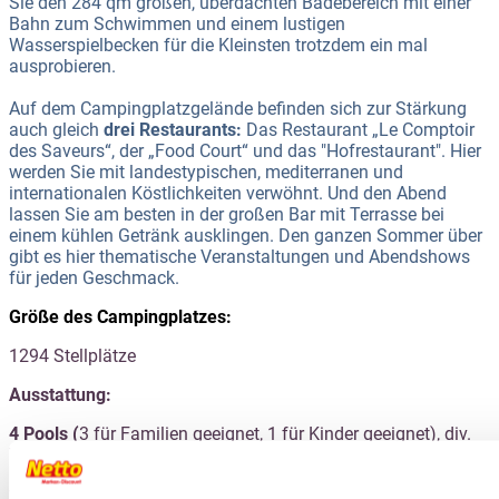
Sie den 284 qm großen, überdachten Badebereich mit einer
Bahn zum Schwimmen und einem lustigen
Wasserspielbecken für die Kleinsten trotzdem ein mal
ausprobieren.
Auf dem Campingplatzgelände befinden sich zur Stärkung
auch gleich
drei Restaurants:
Das Restaurant „Le Comptoir
des Saveurs“, der „Food Court“ und das "Hofrestaurant". Hier
werden Sie mit landestypischen, mediterranen und
internationalen Köstlichkeiten verwöhnt. Und den Abend
lassen Sie am besten in der großen Bar mit Terrasse bei
einem kühlen Getränk ausklingen. Den ganzen Sommer über
gibt es hier thematische Veranstaltungen und Abendshows
für jeden Geschmack.
Größe des Campingplatzes:
1294 Stellplätze
Ausstattung:
4 Pools (
3 für Familien geeignet, 1 für Kinder geeignet), div.
Wasserrutschen für alle Altersklassen, 2 Wasserspielplatz im
Pool, Wellness & SPA Bereich (gg.Gebühr) mit Sauna,
Whirlpool und Schönheitsanwendungen. 2Bars, 2