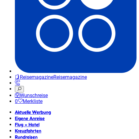
Reisemagazine
Reisemagazine
Wunschreise
0
Merkliste
Aktuelle Werbung
Eigene Anreise
Flug + Hotel
Kreuzfahrten
Rundreisen