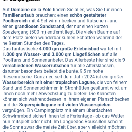
Auf
Domaine de la Yole
finden Sie alles, was Sie für einen
Familienurlaub
brauchen: einen
schön gestalteter
Poolbereich
mit 4 Schwimmbecken und Rutschen - und
einen
grandiosen Sandstrand
, der nur einen kurzen
Spaziergang (500 m) entfernt liegt. Die vielen Bäume auf
dem Platz bieten wunderbar kühlen Schatten während der
heißesten Stunden des Tages.
Das fantastische
4.000 qm große Erlebnisbad
wartet mit
1.000 qm Wasser- und 3.000 qm Liegeflächen
auf alle
Poolfans und Sonnenanbeter. Das Allerbeste hier sind die
9
verschiedenen Wasserrutschen
für alle Altersklassen,
darunter besonders beliebt die bunte, 9,5 m hohe
Riesenrutsche. Ganz neu seit dem Jahr 2024 ist ein großer
Wasserbereich mit einer tropischen Lagune
, die von feinem
Sand und Sonnenschirmen in Strohhütten gesäumt wird, um
Ihnen noch mehr Abwechslung zu bieten! Die Kleinsten
können sich währenddessen in ihrem eigenen Planschbecken
und der
Superspiellagune mit vielen Wasserspielen
vergnügen. Ein Campingplatz mit einem überdachten
Schwimmbad sichert Ihnen tolle Ferientage - ob das Wetter
nun mitspielt oder nicht. Im Languedoc-Roussillon scheint
die Sonne zwar die meiste Zeit über, aber vielleicht möchten