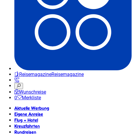
Reisemagazine
Reisemagazine
Wunschreise
0
Merkliste
Aktuelle Werbung
Eigene Anreise
Flug + Hotel
Kreuzfahrten
Rundreisen