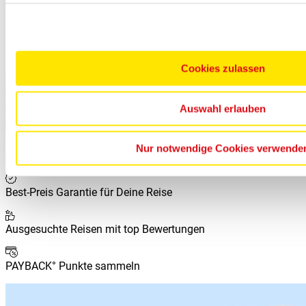
Gartenmöbeln
- ideal für die Zeit mit der Familie im Freien.
Die 3. & 4. Person reist gratis!
Die Zuteilung der Mobilheime findet vor Ort statt.
Cookies zulassen
Leistungen
Zusatzoptionen
Auswahl erlauben
Stornobedingungen
Zusätzliche Informationen
Nur notwendige Cookies verwende
Deine Vorteile bei
Netto-Reisen
Best-Preis Garantie für Deine Reise
Ausgesuchte Reisen mit top Bewertungen
PAYBACK° Punkte sammeln