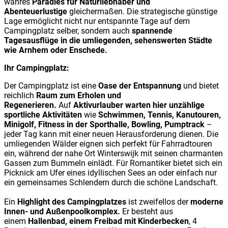
wahres
Paradies für Naturliebhaber und
Abenteuerlustige
gleichermaßen. Die strategische günstige
Lage ermöglicht nicht nur entspannte Tage auf dem
Campingplatz selber, sondern auch
spannende
Tagesausflüge in die umliegenden, sehenswerten Städte
wie Arnhem oder Enschede.
Ihr Campingplatz:
Der Campingplatz ist eine
Oase der Entspannung
und bietet
reichlich
Raum zum Erholen und
Regenerieren.
Auf
Aktivurlauber warten hier unzählige
sportliche Aktivitäten
wie
Schwimmen, Tennis, Kanutouren,
Minigolf, Fitness in der Sporthalle, Bowling, Pumptrack
–
jeder Tag kann mit einer neuen Herausforderung dienen. Die
umliegenden Wälder eignen sich perfekt für Fahrradtouren
ein, während der nahe Ort Winterswijk mit seinen charmanten
Gassen zum Bummeln einlädt. Für Romantiker bietet sich ein
Picknick am Ufer eines idyllischen Sees an oder einfach nur
ein gemeinsames Schlendern durch die schöne Landschaft.
Ein
Highlight des Campingplatzes
ist zweifellos der
moderne
Innen- und Außenpoolkomplex.
Er besteht aus
einem
Hallenbad, einem Freibad mit Kinderbecken
, 4