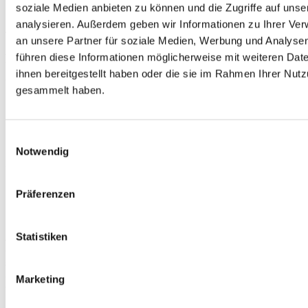
650 Stellplätze
soziale Medien anbieten zu können und die Zugriffe auf uns
analysieren. Außerdem geben wir Informationen zu Ihrer Ve
Ausstattung:
an unsere Partner für soziale Medien, Werbung und Analysen
4 Pools (3 für Familien geeignet, 2 für Kinder geeignet), 6
führen diese Informationen möglicherweise mit weiteren Da
Wasserrutschen (3 für Familien geeignet, 2 für Kinder
ihnen bereitgestellt haben oder die sie im Rahmen Ihrer Nut
geeignet), Sauna (gg. Gebühr), Restaurant, Snackbar, Bar,
gesammelt haben.
Eisdiele, Supermarkt
Barrierefreie Bereiche:
Einwilligungsauswahl
Poolbereich, Rezeption, Restaurant, Geschäfte
Notwendig
Sport und Aktivitäten:
Kids Club, Tennis, Volleyball, Indoor-Fitness
Präferenzen
Die Mobilheime:
Alle Mobilheime verfügen über
2 Schlafzimmer
(meist mit
Statistiken
einem Doppelbett und zwei Einzelbetten) und bieten eine
gut
ausgestattete Küchenzeile
mit Sitzgelegenheit und
einem
Badezimmer mit Dusche und WC
ausreichend Platz
Marketing
für einen
entspannten Campingurlaub für die ganze Familie.
In der Regel finden Sie an der Unterkunft
eine Terrasse mit