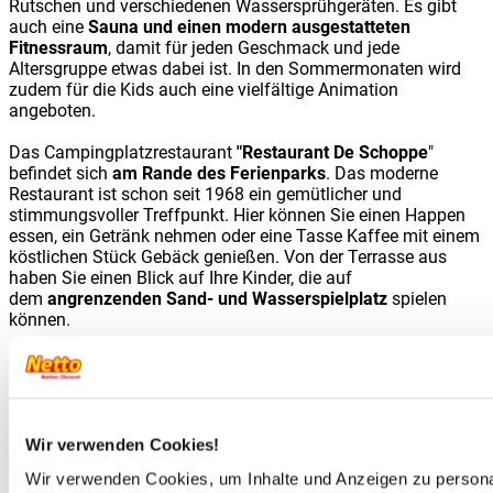
Rutschen und verschiedenen Wassersprühgeräten. Es gibt
auch eine
Sauna und einen modern ausgestatteten
Fitnessraum
, damit für jeden Geschmack und jede
Altersgruppe etwas dabei ist. In den Sommermonaten wird
zudem für die Kids auch eine vielfältige Animation
angeboten.
Das Campingplatzrestaurant
"Restaurant De Schoppe
"
befindet sich
am Rande des Ferienparks
. Das moderne
Restaurant ist schon seit 1968 ein gemütlicher und
stimmungsvoller Treffpunkt. Hier können Sie einen Happen
essen, ein Getränk nehmen oder eine Tasse Kaffee mit einem
köstlichen Stück Gebäck genießen. Von der Terrasse aus
haben Sie einen Blick auf Ihre Kinder, die auf
dem
angrenzenden Sand- und Wasserspielplatz
spielen
können.
Ganz gleich, ob Sie ein Abenteurer sind, der die Vielfalt der
angebotenen Aktivitäten nutzen möchte, oder jemand, der die
Kunst der Entspannung beherrscht – auf Camping De Twee
Bruggen finden Sie die perfekte Mischung aus beidem.
Wir verwenden Cookies!
Größe des Campingplatzes:
Wir verwenden Cookies, um Inhalte und Anzeigen zu personal