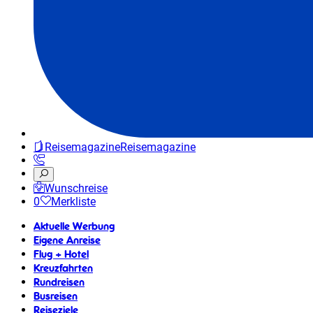
Reisemagazine
Reisemagazine
Wunschreise
0
Merkliste
Aktuelle Werbung
Eigene Anreise
Flug + Hotel
Kreuzfahrten
Rundreisen
Busreisen
Reiseziele