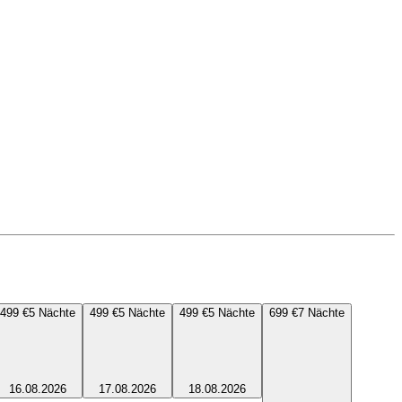
499 €
5
Nächte
499 €
5
Nächte
499 €
5
Nächte
699 €
7
Nächte
16.08.2026
17.08.2026
18.08.2026