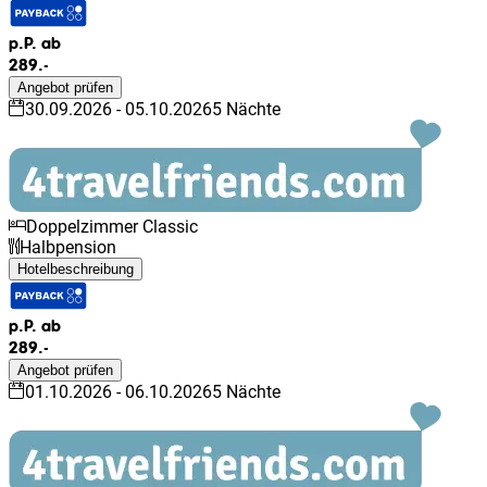
p.P. ab
289.-
Angebot prüfen
30.09.2026
-
05.10.2026
5
Nächte
Doppelzimmer Classic
Halbpension
Hotelbeschreibung
p.P. ab
289.-
Angebot prüfen
01.10.2026
-
06.10.2026
5
Nächte